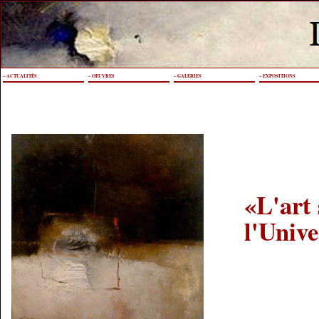
– ACTUALITÉS
– OEUVRES
– GALERIES
– EXPOSITIONS
«L'art
l'Unive