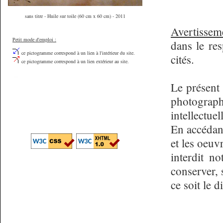
sans titre - Huile sur toile (60 cm x 60 cm) - 2011
Avertissem
Petit mode d'emploi :
dans le res
ce pictogramme correspond à un lien à l'intérieur du site.
cités.
ce pictogramme correspond à un lien extérieur au site.
Le présent 
photograph
intellectuel
En accédant
et les oeuv
interdit no
conserver,
ce soit le d